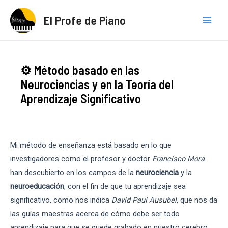
Ir
El Profe de Piano
al
Main
contenido
Men
⚙️ Método basado en las
Neurociencias y en la Teoría del
Aprendizaje Significativo
Mi método de enseñanza está basado en lo que
investigadores como el profesor y doctor
Francisco Mora
han descubierto en los campos de la
neurociencia
y la
neuroeducación
, con el fin de que tu aprendizaje sea
significativo, como nos indica
David Paul Ausubel
, que nos da
las guías maestras acerca de cómo debe ser todo
aprendizaje para que se quede grabado en nuestro cerebro.