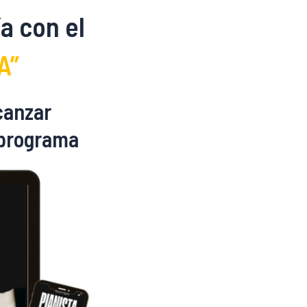
a con el
A”
canzar
l programa