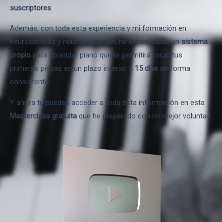
suscriptores
.
Además, con toda esta experiencia y mi formación en
neurociencias y neuroeducación, he desarrollado un
sistema
propio
para aprender piano que te permitirá tocar tus
primeras piezas en un plazo inferior a
15 días
de forma
consistente.
Y ahora tú puedes acceder a toda esta información en esta
Masterclass gratuita
que he preparado con mi mejor voluntad.